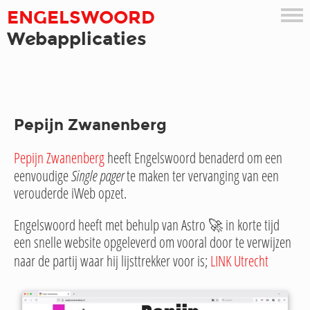
EN
G
ELSWOORD
W
e
bapplicati
e
s
Pepijn Zwanenberg
Pepijn Zwanenberg
heeft Engelswoord benaderd om een
eenvoudige
Single pager
te maken ter vervanging van een
verouderde iWeb opzet.
Engelswoord heeft met behulp van Astro 🚀 in korte tijd
een snelle website opgeleverd om vooral door te verwijzen
naar de partij waar hij lijsttrekker voor is;
LINK Utrecht